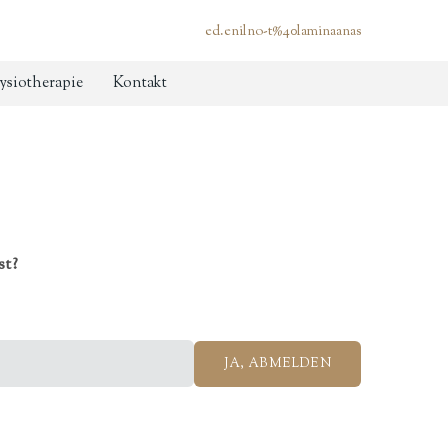
ed.enilno-t%40laminaanas
ysiotherapie
Kontakt
st?
JA, ABMELDEN